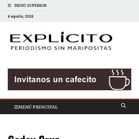
MENÚ SUPERIOR
6 agosto, 2026
EXP
Periodis
sin
mariposit
MENÚ PRINCIPAL