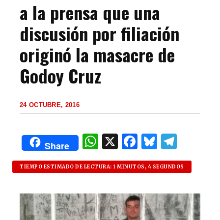
a la prensa que una
discusión por filiación
originó la masacre de
Godoy Cruz
24 OCTUBRE, 2016
W
X
F
B
T
Share
h
a
lu
el
at
c
es
e
TIEMPO ESTIMADO DE LECTURA: 1 MINUTOS, 4 SEGUNDOS
s
e
k
g
A
b
y
ra