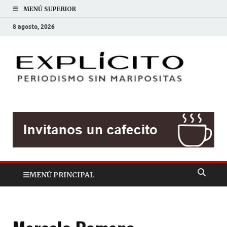
MENÚ SUPERIOR
8 agosto, 2026
EXP
Periodis
sin
mariposit
MENÚ PRINCIPAL