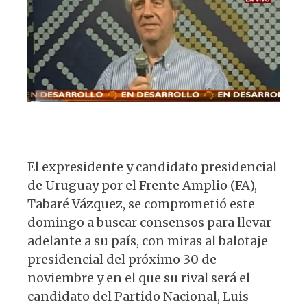
s
e
k
g
k
A
b
y
ra
p
o
m
p
o
k
El expresidente y candidato presidencial
de Uruguay por el Frente Amplio (FA),
Tabaré Vázquez, se comprometió este
domingo a buscar consensos para llevar
adelante a su país, con miras al balotaje
presidencial del próximo 30 de
noviembre y en el que su rival será el
candidato del Partido Nacional, Luis