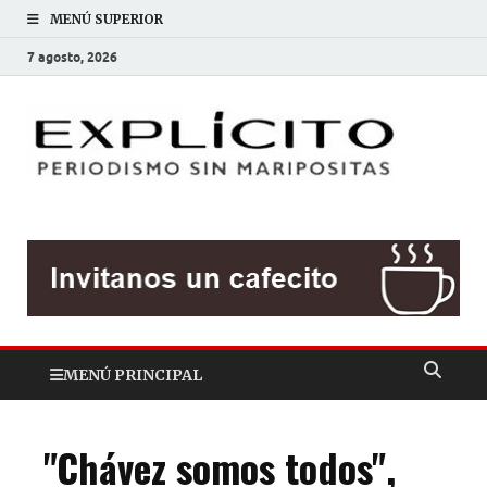
MENÚ SUPERIOR
7 agosto, 2026
EXP
Periodis
sin
mariposit
MENÚ PRINCIPAL
"Chávez somos todos",