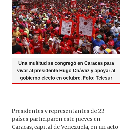
A
b
y
ra
p
o
m
p
o
k
Una multitud se congregó en Caracas para
vivar al presidente Hugo Chávez y apoyar al
gobierno electo en octubre. Foto: Telesur
Presidentes y representantes de 22
países participaron este jueves en
Caracas, capital de Venezuela, en un acto