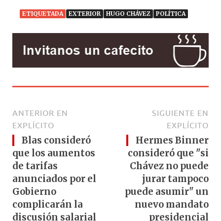
ETIQUETADA
EXTERIOR
HUGO CHÁVEZ
POLÍTICA
ANTERIOR EN
SIGUIENTE EN
EXPLÍCITO
EXPLÍCITO
Blas consideró
Hermes Binner
que los aumentos
consideró que "si
de tarifas
Chávez no puede
anunciados por el
jurar tampoco
Gobierno
puede asumir" un
complicarán la
nuevo mandato
discusión salarial
presidencial