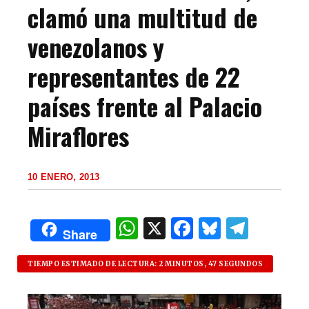
clamó una multitud de
venezolanos y
representantes de 22
países frente al Palacio
Miraflores
10 ENERO, 2013
W
X
F
B
T
Share
h
a
lu
el
at
c
es
e
TIEMPO ESTIMADO DE LECTURA: 2 MINUTOS, 47 SEGUNDOS
s
e
k
g