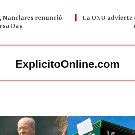
, Nanclares renunció
La ONU advierte q
resa Day
ExplicitoOnline.com