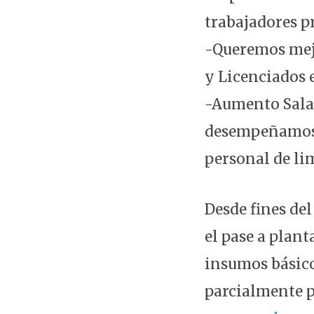
trabajadores p
-Queremos mejo
y Licenciados 
-Aumento Salar
desempeñamos 
personal de lim
Desde fines de
el pase a plan
insumos básico
parcialmente p