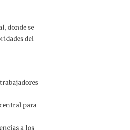
al, donde se
oridades del
 trabajadores
 central para
ncias a l
os