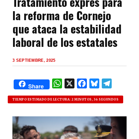
Tratamiento exprés para
la reforma de Cornejo
que ataca la estabilidad
laboral de los estatales
3 SEPTIEMBRE, 2025
W
X
F
B
T
Share
h
a
lu
el
at
c
es
e
TIEMPO ESTIMADO DE LECTURA: 2 MINUTOS, 36 SEGUNDOS
s
e
k
g
A
b
y
ra
p
o
m