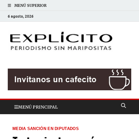
MENÚ SUPERIOR
6 agosto, 2026
EXP
Periodis
sin
mariposit
MENÚ PRINCIPAL
MEDIA SANCIÓN EN DIPUTADOS