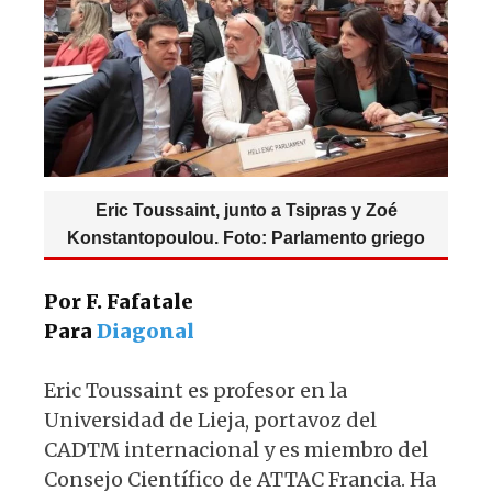
p
o
m
p
o
k
Eric Toussaint, junto a Tsipras y Zoé
Konstantopoulou. Foto: Parlamento griego
Por F. Fafatale
Para
Diagonal
Eric Toussaint es profesor en la
Universidad de Lieja, portavoz del
CADTM internacional y es miembro del
Consejo Científico de ATTAC Francia. Ha