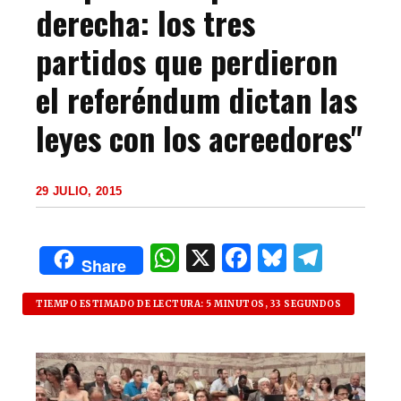
derecha: los tres
partidos que perdieron
el referéndum dictan las
leyes con los acreedores"
29 JULIO, 2015
W
X
F
B
T
Share
h
a
lu
el
at
c
es
e
TIEMPO ESTIMADO DE LECTURA: 5 MINUTOS, 33 SEGUNDOS
s
e
k
g
A
b
y
ra