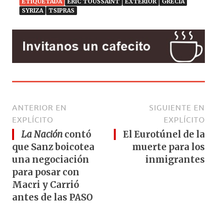
ETIQUETADA
ERIC TOUSSAINT
EXTERIOR
GRECIA
SYRIZA
TSIPRAS
ANTERIOR EN
SIGUIENTE EN
EXPLÍCITO
EXPLÍCITO
La Nación
contó
El Eurotúnel de la
que Sanz boicotea
muerte para los
una negociación
inmigrantes
para posar con
Macri y Carrió
antes de las PASO