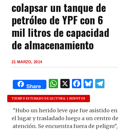
colapsar un tanque de
petróleo de YPF con 6
mil litros de capacidad
de almacenamiento
21 MARZO, 2014
W
X
F
B
T
Share
h
a
lu
el
at
c
es
e
TIEMPO ESTIMADO DE LECTURA: 1 MINUTOS
s
e
k
g
"Hubo un herido leve que fue asistido en
el lugar y trasladado luego a un centro de
A
b
y
ra
atención. Se encuentra fuera de peligro",