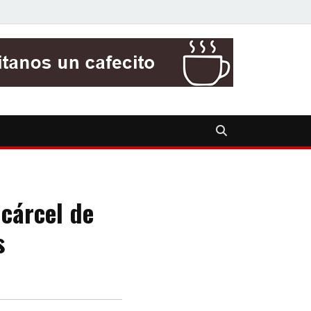
cárcel de
s