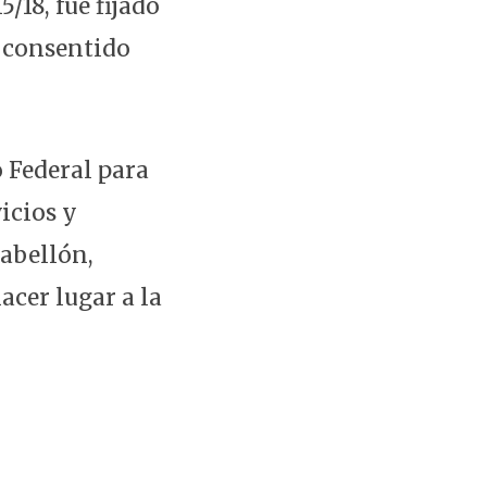
/18, fue fijado
 consentido
o Federal para
icios y
pabellón,
acer lugar a la