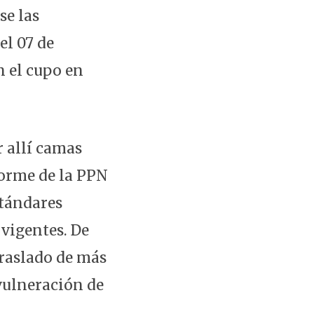
se las
el 07 de
n el cupo en
r allí camas
forme de la PPN
stándares
vigentes. De
traslado de más
 vulneración de