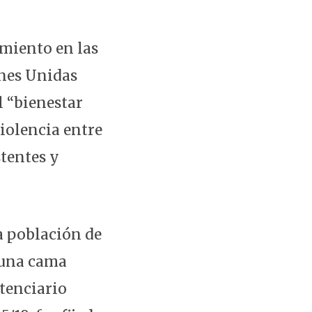
amiento en las
ones Unidas
l “bienestar
violencia entre
stentes y
la población de
e una cama
tenciario