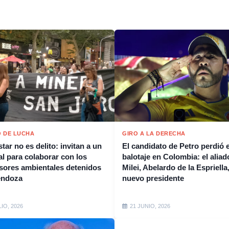
 DE LUCHA
GIRO A LA DERECHA
tar no es delito: invitan a un
El candidato de Petro perdió e
al para colaborar con los
balotaje en Colombia: el aliad
sores ambientales detenidos
Milei, Abelardo de la Espriella,
endoza
nuevo presidente
LIO, 2026
21 JUNIO, 2026