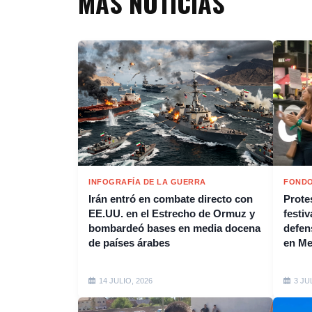
MÁS NOTICIAS
INFOGRAFÍA DE LA GUERRA
FONDO
Irán entró en combate directo con
Protes
EE.UU. en el Estrecho de Ormuz y
festiv
bombardeó bases en media docena
defen
de países árabes
en M
14 JULIO, 2026
3 JU