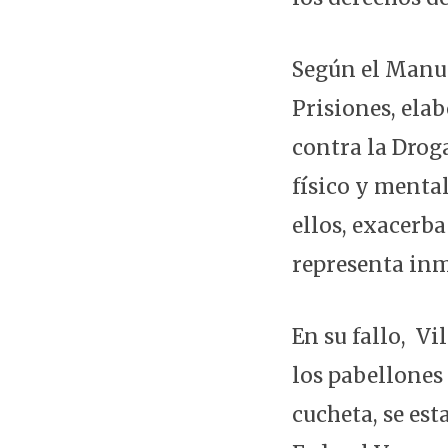
Según el Manua
Prisiones, ela
contra la Drog
físico y menta
ellos, exacerba
representa inm
En su fallo, Vi
los pabellones
cucheta, se es