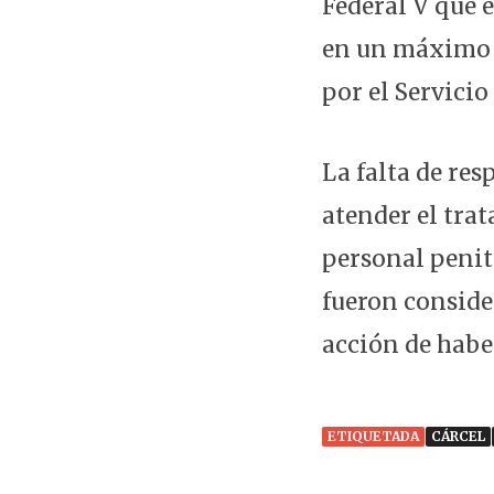
Federal V que e
en un máximo 
por el Servicio
La falta de res
atender el tra
personal penit
fueron consider
acción de habe
ETIQUETADA
CÁRCEL