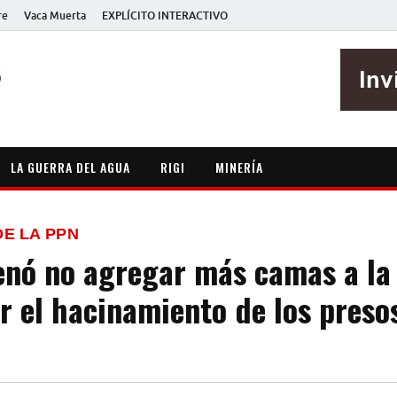
re
Vaca Muerta
EXPLÍCITO INTERACTIVO
EXPLÍCITO
Periodismo sin maripositas
LA GUERRA DEL AGUA
RIGI
MINERÍA
E LA PPN
enó no agregar más camas a la 
or el hacinamiento de los preso