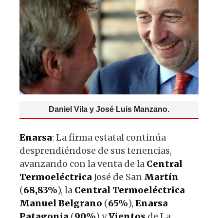
Daniel Vila y José Luis Manzano.
Enarsa
: La firma estatal continúa
desprendiéndose de sus tenencias,
avanzando con la venta de la
Central
Termoeléctrica
José de San
Martín
(
68,83%
), la
Central
Termoeléctrica
Manuel
Belgrano
(
65%
),
Enarsa
Patagonia
(
90%
) y
Vientos
de La