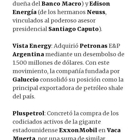
dueña del
Banco
Macro
) y
Edison
Energía
(de los hermanos
Neuss
,
vinculados al poderoso asesor
presidencial
Santiago
Caputo
).
Vista
Energy
: Adquirió
Petronas
E&P
Argentina
mediante un desembolso de
1.500 millones de dólares. Con este
movimiento, la compañía fundada por
Galuccio
consolidó su posición como la
principal exportadora de petróleo shale
del país.
Pluspetrol
: Concretó la compra de los
codiciados activos de la gigante
estadounidense
ExxonMobil
en
Vaca
Muerta
, por una suma de similar