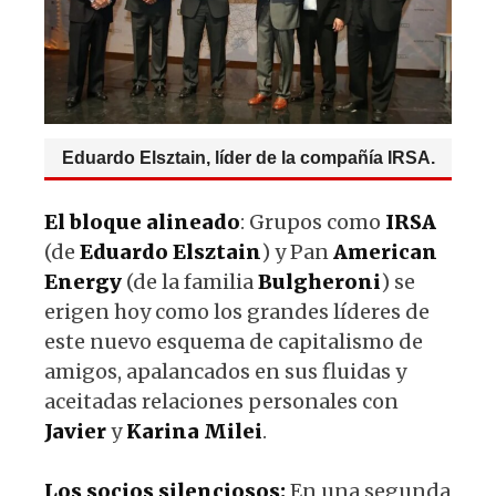
Eduardo Elsztain, líder de la compañía IRSA.
El bloque alineado
: Grupos como
IRSA
(de
Eduardo
Elsztain
) y Pan
American
Energy
(de la familia
Bulgheroni
) se
erigen hoy como los grandes líderes de
este nuevo esquema de capitalismo de
amigos, apalancados en sus fluidas y
aceitadas relaciones personales con
Javier
y
Karina
Milei
.
Los socios silenciosos:
En una segunda