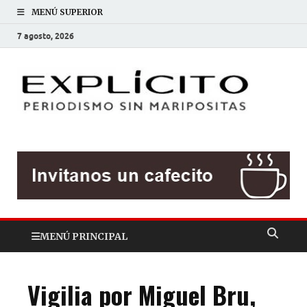
MENÚ SUPERIOR
7 agosto, 2026
EXP
Periodis
sin
mariposit
MENÚ PRINCIPAL
Vigilia por Miguel Bru,