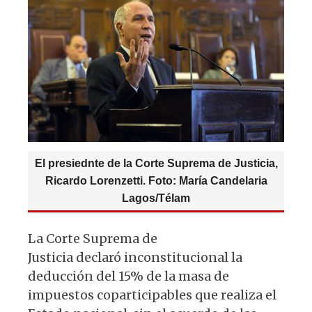
A
b
y
ra
p
o
m
p
o
k
El presiednte de la Corte Suprema de Justicia,
Ricardo Lorenzetti. Foto: María Candelaria
Lagos/Télam
La Corte Suprema de
Justicia declaró inconstitucional la
deducción del 15% de la masa de
impuestos coparticipables que realiza el