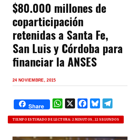
$80.000 millones de
coparticipación
retenidas a Santa Fe,
San Luis y Córdoba para
financiar la ANSES
24 NOVIEMBRE, 2015
W
X
F
B
T
Share
h
a
lu
el
at
c
es
e
TIEMPO ESTIMADO DE LECTURA: 2 MINUTOS, 22 SEGUNDOS
s
e
k
g