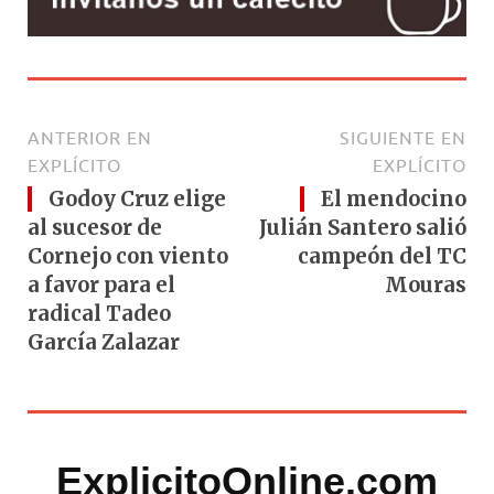
ANTERIOR EN
SIGUIENTE EN
EXPLÍCITO
EXPLÍCITO
Godoy Cruz elige
El mendocino
al sucesor de
Julián Santero salió
Cornejo con viento
campeón del TC
a favor para el
Mouras
radical Tadeo
García Zalazar
ExplicitoOnline.com