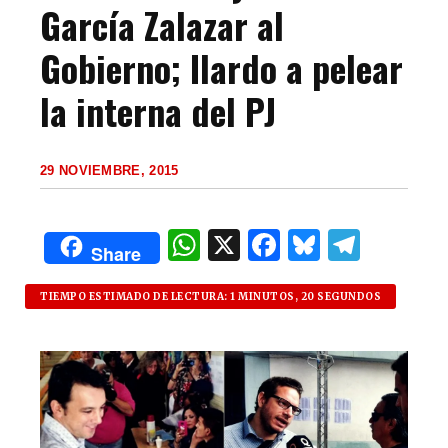
García Zalazar al
Gobierno; Ilardo a pelear
la interna del PJ
29 NOVIEMBRE, 2015
W
X
F
B
T
Share
h
a
lu
el
at
c
es
e
TIEMPO ESTIMADO DE LECTURA: 1 MINUTOS, 20 SEGUNDOS
s
e
k
g
A
b
y
ra
p
o
m
p
o