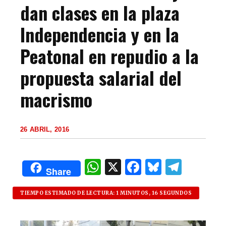
dan clases en la plaza
Independencia y en la
Peatonal en repudio a la
propuesta salarial del
macrismo
26 ABRIL, 2016
W
X
F
B
T
Share
h
a
lu
el
at
c
es
e
TIEMPO ESTIMADO DE LECTURA: 1 MINUTOS, 16 SEGUNDOS
s
e
k
g