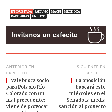
ETIQUETADA
FADIUNC
MACRI
MENDOZA
PARITARIAS
UNCUYO
ANTERIOR EN
SIGUIENTE EN
EXPLÍCITO
EXPLÍCITO
Vale busca socio
La oposición
para Potasio Río
buscará este
Colorado con un
miércoles en el
mal precedente:
Senado la media
viene de provocar
sanción al proyecto