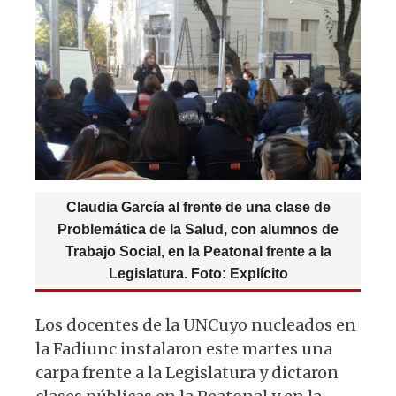
A
b
y
ra
p
o
m
p
o
k
Claudia García al frente de una clase de
Problemática de la Salud, con alumnos de
Trabajo Social, en la Peatonal frente a la
Legislatura. Foto: Explícito
Los docentes de la UNCuyo nucleados en
la Fadiunc instalaron este martes una
carpa frente a la Legislatura y dictaron