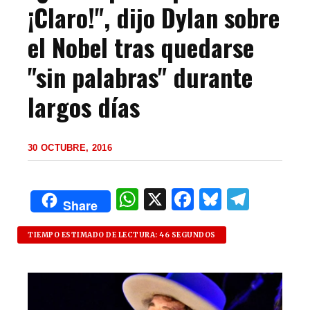
¡Claro!", dijo Dylan sobre
el Nobel tras quedarse
"sin palabras" durante
largos días
30 OCTUBRE, 2016
W
X
F
B
T
Share
h
a
lu
el
at
c
es
e
TIEMPO ESTIMADO DE LECTURA: 46 SEGUNDOS
s
e
k
g
A
b
y
ra