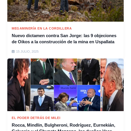
MEGAMINERÍA EN LA CORDILLERA
Nuevo dictamen contra San Jorge: las 9 objeciones
de Oikos a la construcción de la mina en Uspallata
15 JULIO, 2025
EL PODER DETRÁS DE MILEI
Rocca, Mindlin, Bulgheroni, Rodríguez, Eurnekián,