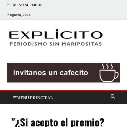
MENÚ SUPERIOR
7 agosto, 2026
EXP
Periodis
sin
mariposit
MENÚ PRINCIPAL
"¿Si acepto el premio?