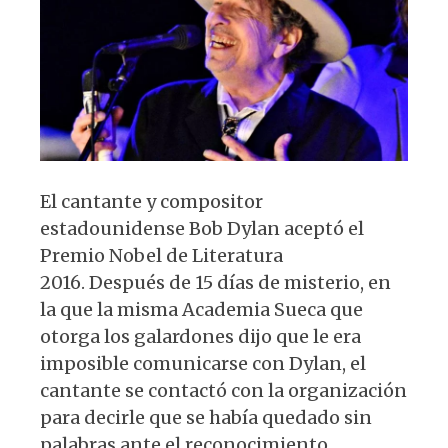
p
o
m
p
o
k
El cantante y compositor
estadounidense Bob Dylan aceptó el
Premio Nobel de Literatura
2016. Después de 15 días de misterio, en
la que la misma Academia Sueca que
otorga los galardones dijo que le era
imposible comunicarse con Dylan, el
cantante se contactó con la organización
para decirle que se había quedado sin
palabras ante el reconocimiento.