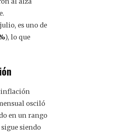
on al alza
e.
julio, es uno de
5%
), lo que
ión
 inflación
mensual osciló
ido en un rango
) sigue siendo