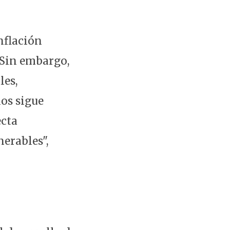
inflación
 Sin embargo,
les,
ios sigue
ecta
nerables",