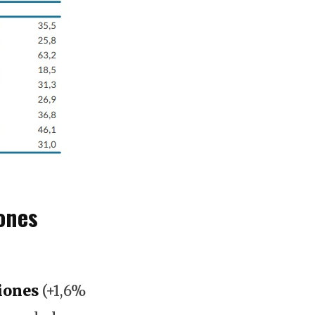
ones
iones
(+1,6%