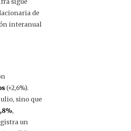
fra sigue
flacionaria de
ión interanual
on
os
(+2,6%).
ulio, sino que
9,8%
,
egistra un