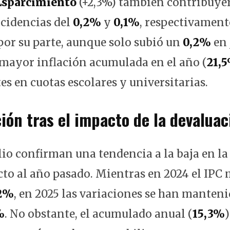
Esparcimiento
(+2,3%) también contribuyer
ncidencias del
0,2%
y
0,1%
, respectivament
 por su parte, aunque solo subió un
0,2%
en 
 mayor inflación acumulada en el año (
21,
stes en cuotas escolares y universitarias.
ión tras el impacto de la devaluac
lio confirman una tendencia a la baja en la
to al año pasado. Mientras en 2024 el IPC 
,2%
, en 2025 las variaciones se han manten
%
. No obstante, el acumulado anual (
15,3%