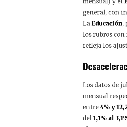
mensual) y el
general, con i
La
Educación
,
los rubros con
refleja los aju
Desacelerac
Los datos de ju
mensual respec
entre
4% y 12
del
1,1% al 3,1