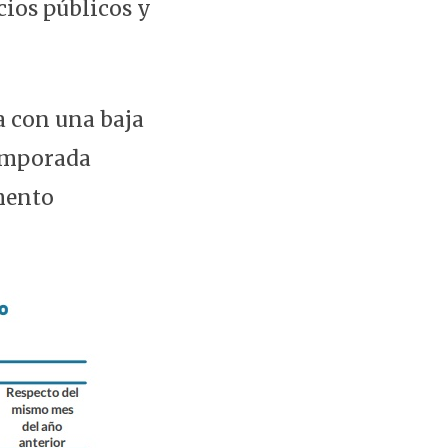
icios públicos y
a con una baja
temporada
mento