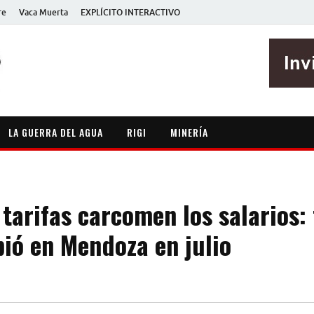
re
Vaca Muerta
EXPLÍCITO INTERACTIVO
EXPLÍCITO
Periodismo sin maripositas
LA GUERRA DEL AGUA
RIGI
MINERÍA
tarifas carcomen los salarios: 
ió en Mendoza en julio