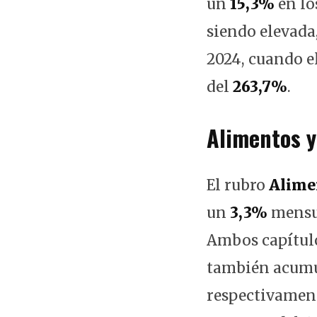
un
15,3%
en lo
siendo elevada,
2024, cuando e
del
263,7%
.
Alimentos y
El rubro
Alime
un
3,3%
mensua
Ambos capítulo
también acumul
respectivament