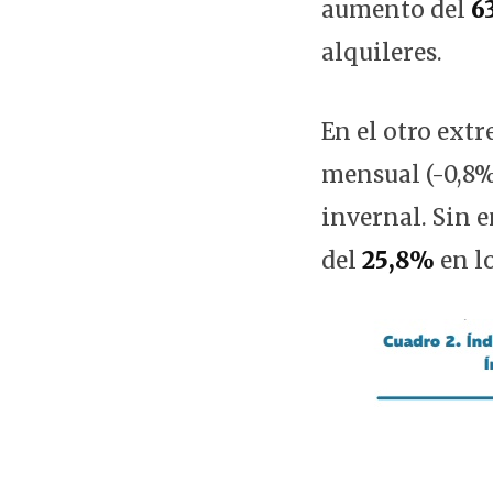
aumento del
6
alquileres.
En el otro ext
mensual (-0,8%
invernal. Sin 
del
25,8%
en l