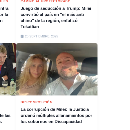
OLES
CAMINO AL PROTECTORADO
ontra
Juego de seducción a Trump: Milei
or la
convirtió al país en "el más anti
on
chino" de la región, enfatizó
Tokatlian
25 SEPTIEMBRE, 2025
DESCOMPOSICIÓN
La corrupción de Milei: la Justicia
e las
ordenó múltiples allanamientos por
s
los sobornos en Discapacidad