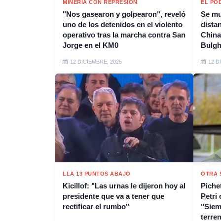
MINERÍA CON REPRESIÓN
EL PO
"Nos gasearon y golpearon", reveló
Se mu
uno de los detenidos en el violento
distan
operativo tras la marcha contra San
China
Jorge en el KM0
Bulgh
12 DICIEMBRE, 2025
12 D
LLA 13 PUNTOS ABAJO
OTRA 
Kicillof: "Las urnas le dijeron hoy al
Piche
presidente que va a tener que
Petri 
rectificar el rumbo"
"Siem
terre