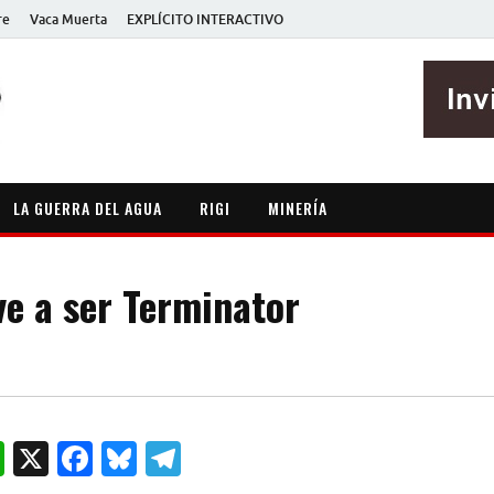
re
Vaca Muerta
EXPLÍCITO INTERACTIVO
EXPLÍCITO
Periodismo sin maripositas
LA GUERRA DEL AGUA
RIGI
MINERÍA
ve a ser Terminator
W
X
F
B
T