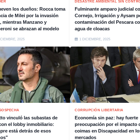
DER
DESASTRE AMBIENTAL SIN CONTR
even los dueños: Rocca toma
Fulminante amparo judicial c
cia de Milei por la invasión
Cornejo, Irrigación y Aysam p
, mientras Manzano y
contaminación del Pescara c
eroni se abrazan al modelo
agua de cloacas
ICIEMBRE, 2025
1 DICIEMBRE, 2025
SOSPECHA
CORRUPCIÓN LIBERTARIA
tto vinculó las subastas de
Economía sin paz: hay fuerte
con el lobby inmobiliario:
preocupación por el impacto d
pre está detrás de esos
coimas en Discapacidad en lo
nos"
mercados