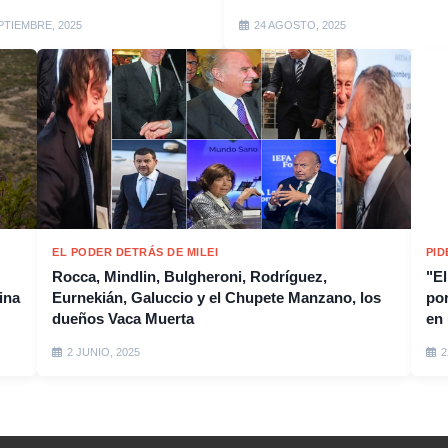
PTIEMBRE, 2025
24 AGOSTO, 2025
EL PODER DETRÁS DE MILEI
PID
Rocca, Mindlin, Bulgheroni, Rodríguez,
"El
ina
Eurnekián, Galuccio y el Chupete Manzano, los
por
dueños Vaca Muerta
en 
2 JUNIO, 2025
2