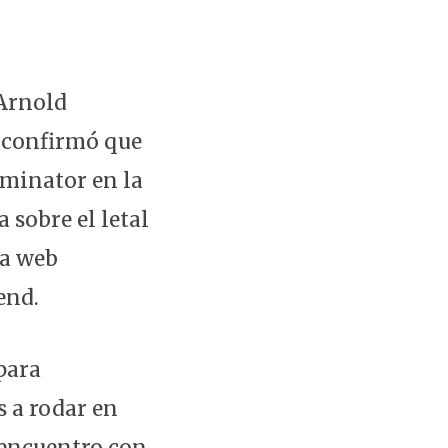
 Arnold
 confirmó que
rminator en la
 sobre el letal
la web
end.
para
 a rodar en
e encuentro con