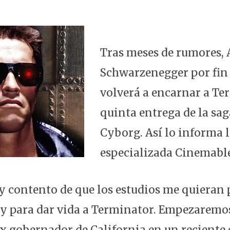
h
a
lu
el
at
c
es
e
s
e
k
g
A
b
y
ra
Tras meses de rumores,
p
o
m
Schwarzenegger por fin
p
o
volverá a encarnar a Te
k
quinta entrega de la saga
Cyborg. Así lo informa 
especializada Cinemabl
 contento de que los estudios me quieran 
 y para dar vida a Terminator. Empezaremos
l ex gobernador de California en un recient