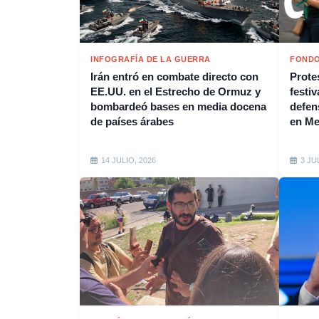
INFOGRAFÍA DE LA GUERRA
FONDO
Irán entró en combate directo con
Protes
EE.UU. en el Estrecho de Ormuz y
festiv
bombardeó bases en media docena
defen
de países árabes
en M
14 JULIO, 2026
3 JU