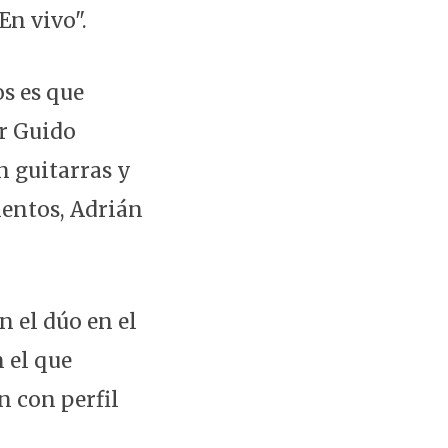
En vivo".
s es que
or Guido
n guitarras y
ientos, Adrián
n el dúo en el
 el que
n con perfil