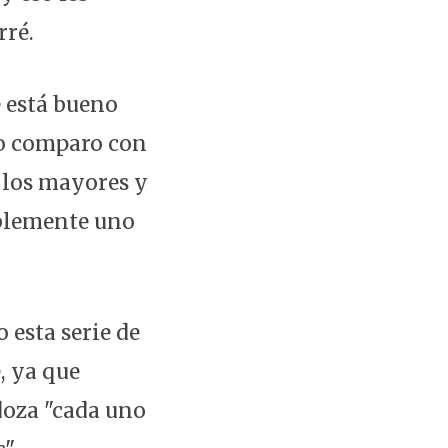
rré.
e está bueno
lo comparo con
 los mayores y
ablemente uno
 esta serie de
, ya que
doza "cada uno