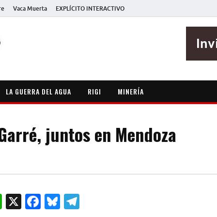
re
Vaca Muerta
EXPLÍCITO INTERACTIVO
EXPLÍCITO
Periodismo sin maripositas
LA GUERRA DEL AGUA
RIGI
MINERÍA
 Garré, juntos en Mendoza
W
X
F
B
T