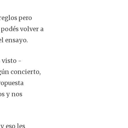
reglos pero
podés volver a
el ensayo.
visto -
gún concierto,
ropuesta
os y nos
y eso les