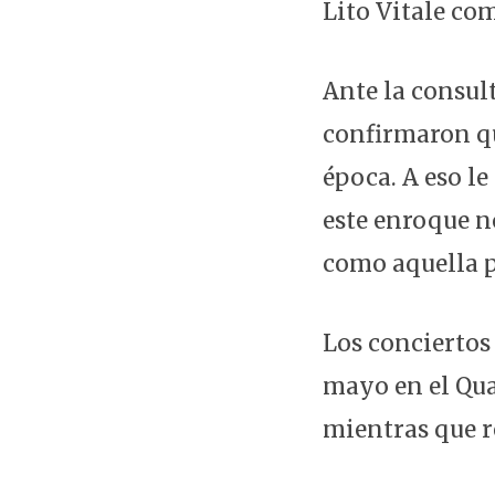
Lito Vitale co
Ante la consul
confirmaron qu
época. A eso l
este enroque no
como aquella p
Los conciertos 
mayo en el Qua
mientras que re