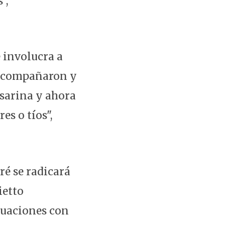
",
 involucra a
 acompañaron y
osarina y ahora
es o tíos",
ré se radicará
ietto
tuaciones con