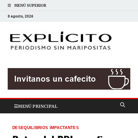
MENÚ SUPERIOR
8 agosto, 2026
EXP
Periodis
sin
mariposit
MENÚ PRINCIPAL
DESEQUILIBRIOS IMPACTANTES