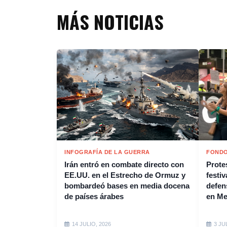
MÁS NOTICIAS
INFOGRAFÍA DE LA GUERRA
FONDO
Irán entró en combate directo con
Protes
EE.UU. en el Estrecho de Ormuz y
festiv
bombardeó bases en media docena
defen
de países árabes
en M
14 JULIO, 2026
3 JU