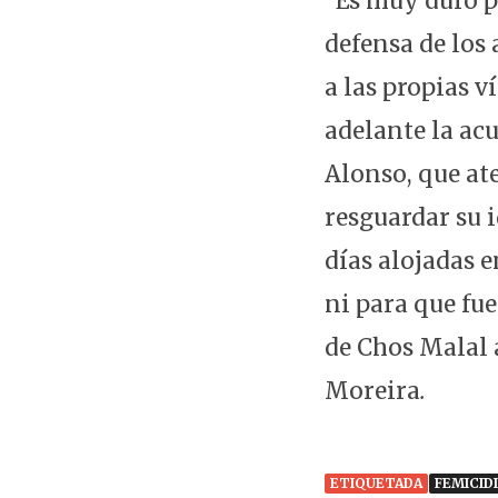
"Es muy duro p
defensa de los 
a las propias v
adelante la ac
Alonso, que at
resguardar su i
días alojadas e
ni para que fue
de Chos Malal a
Moreira
.
ETIQUETADA
FEMICID