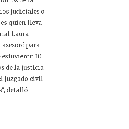
monios de la
ios judiciales o
 es quien lleva
onal Laura
a asesoró para
 estuvieron 10
s de la justicia
l juzgado civil
", detalló