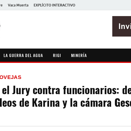
re
Vaca Muerta
EXPLÍCITO INTERACTIVO
EXPLÍCITO
Periodismo sin maripositas
LA GUERRA DEL AGUA
RIGI
MINERÍA
 OVEJAS
 el Jury contra funcionarios: de
deos de Karina y la cámara Ges