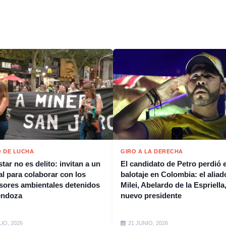
 DE LUCHA
GIRO A LA DERECHA
tar no es delito: invitan a un
El candidato de Petro perdió e
al para colaborar con los
balotaje en Colombia: el aliad
sores ambientales detenidos
Milei, Abelardo de la Espriella,
endoza
nuevo presidente
LIO, 2026
21 JUNIO, 2026