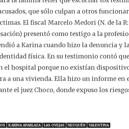
ara la familia tener que escuchar los testi
acusados, que sólo culpan a otros funcionar
íctimas. El fiscal Marcelo Medori (N. de la R:
usación) presentó como testigo a la profesi
endió a Karina cuando hizo la denuncia y l
dentidad física. En su testimonio contó que
n el hospital porque no existían dispositivo
ra a una vivienda. Ella hizo un informe en e
nte el juez Choco, donde expuso los riesgos
IOS
KARINA APABLAZA
LAS OVEJAS
NEUQUÉN
VALENTINA