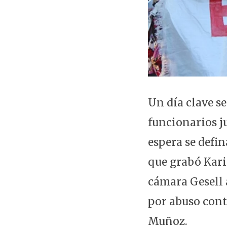
Un día clave se
funcionarios ju
espera se defi
que grabó Kari
cámara Gesell a
por abuso cont
Muñoz.