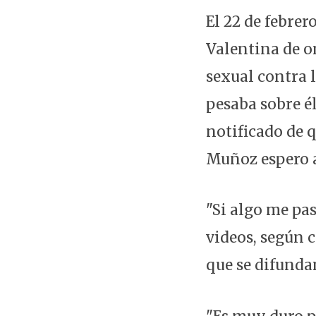
El 22 de febre
Valentina de o
sexual contra 
pesaba sobre é
notificado de 
Muñoz espero a 
"Si algo me pa
videos, según 
que se difundan