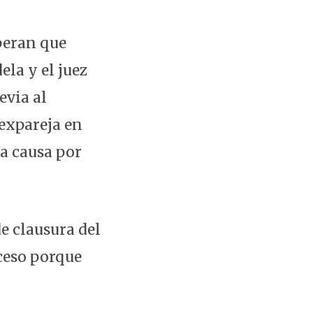
peran que
ela y el juez
evia al
expareja en
la causa por
de clausura del
oceso porque