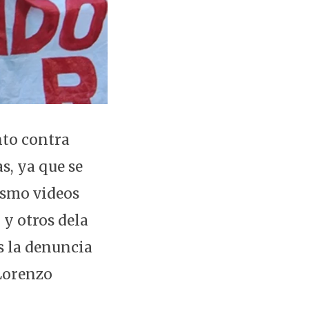
nto contra
s, ya que se
nismo videos
 y otros dela
as la denuncia
 Lorenzo