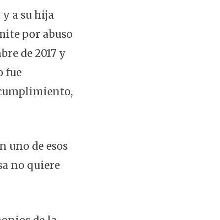
y a su hija
mite por abuso
bre de 2017 y
o fue
incumplimiento,
en uno de esos
sa no quiere