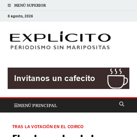
MENÚ SUPERIOR
8 agosto, 2026
EXP
Periodis
sin
mariposit
MENÚ PRINCIPAL
TRAS LA VOTACIÓN EN EL COIRCO