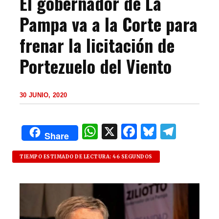
El gobernador de La
Pampa va a la Corte para
frenar la licitación de
Portezuelo del Viento
30 JUNIO, 2020
W
X
F
B
T
Share
h
a
lu
el
at
c
es
e
TIEMPO ESTIMADO DE LECTURA: 46 SEGUNDOS
s
e
k
g
A
b
y
ra
p
o
m