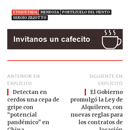
ETIQUETADA
MENDOZA
PORTEZUELO DEL VIENTO
SERGIO ZILIOTTO
ANTERIOR EN
SIGUIENTE EN
EXPLÍCITO
EXPLÍCITO
Detectan en
El Gobierno
cerdos una cepa de
promulgó la Ley de
gripe con
Alquileres, con
“potencial
nuevas reglas para
pandémico” en
los contratos de
China
locación