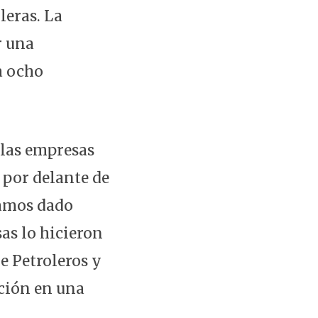
leras. La
r una
a ocho
 las empresas
 por delante de
bíamos dado
as lo hicieron
de Petroleros y
ción en una