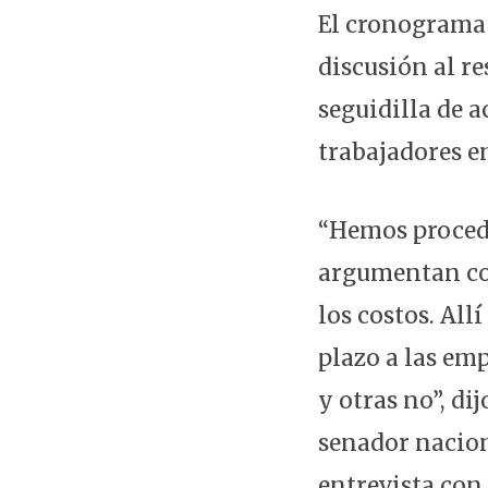
El cronograma l
discusión al re
seguidilla de a
trabajadores e
“Hemos procedi
argumentan cos
los costos. All
plazo a las em
y otras no”, di
senador nacion
entrevista con