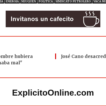
ÍA
ENERGÍA
NEUQUÉN
POLÍTICA
SINDICATO PETROLERO
VACA M
hombre hubiera
José Cano desacred
naba mal"
ExplicitoOnline.com