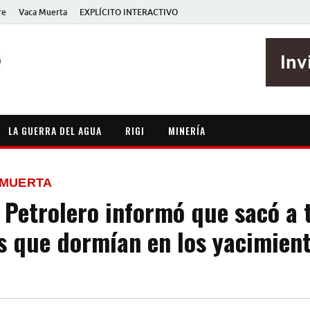
re
Vaca Muerta
EXPLÍCITO INTERACTIVO
EXPLÍCITO
Periodismo sin maripositas
LA GUERRA DEL AGUA
RIGI
MINERÍA
 MUERTA
 Petrolero informó que sacó a 
s que dormían en los yacimien