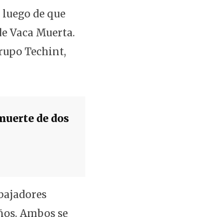
 luego de que
de Vaca Muerta.
Grupo Techint,
 muerte de dos
abajadores
años. Ambos se