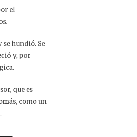
or el
os.
y se hundió. Se
ció y, por
gica.
sor, que es
 nomás, como un
.