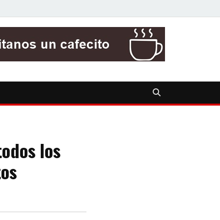
todos los
tos