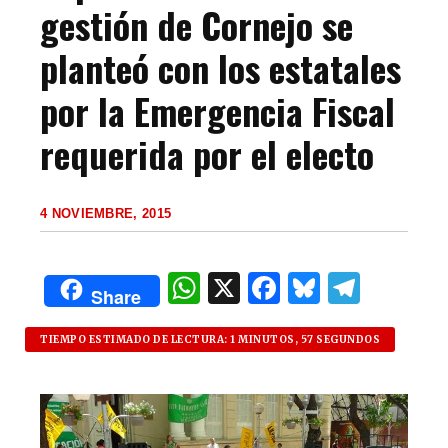
gestión de Cornejo se
planteó con los estatales
por la Emergencia Fiscal
requerida por el electo
4 NOVIEMBRE, 2015
W
X
F
B
T
Share
h
a
lu
el
at
c
es
e
TIEMPO ESTIMADO DE LECTURA: 1 MINUTOS, 57 SEGUNDOS
s
e
k
g
A
b
y
ra