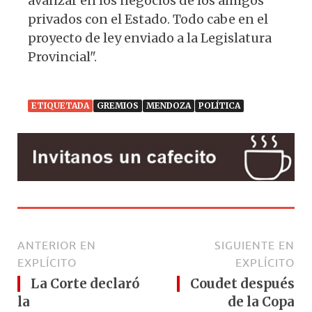
avanzar en los negocios de los amigos
privados con el Estado. Todo cabe en el
proyecto de ley enviado a la Legislatura
Provincial".
ETIQUETADA
GREMIOS
MENDOZA
POLÍTICA
ANTERIOR EN
SIGUIENTE EN
EXPLÍCITO
EXPLÍCITO
La Corte declaró
Coudet después
la
de la Copa