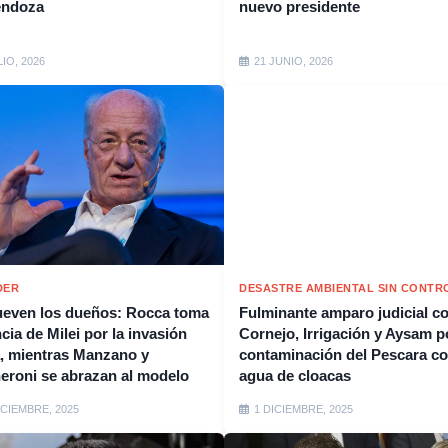
endoza
nuevo presidente
LIO, 2026
21 JUNIO, 2026
DER
DESASTRE AMBIENTAL SIN CONTR
even los dueños: Rocca toma
Fulminante amparo judicial c
cia de Milei por la invasión
Cornejo, Irrigación y Aysam p
, mientras Manzano y
contaminación del Pescara c
eroni se abrazan al modelo
agua de cloacas
ICIEMBRE, 2025
1 DICIEMBRE, 2025