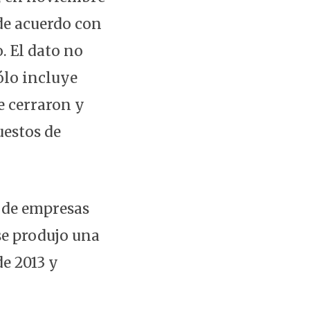
 de acuerdo con
. El dato no
ólo incluye
e cerraron y
uestos de
 de empresas
se produjo una
de 2013 y