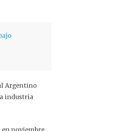
bajo
al Argentino
la industria
c, en noviembre