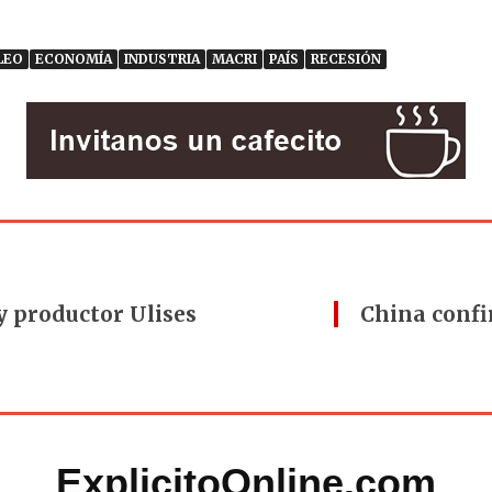
LEO
ECONOMÍA
INDUSTRIA
MACRI
PAÍS
RECESIÓN
y productor Ulises
China confi
ExplicitoOnline.com