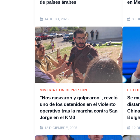
de países árabes
en M
14 JULIO, 2026
3 JU
MINERÍA CON REPRESIÓN
EL PO
"Nos gasearon y golpearon", reveló
Se mu
uno de los detenidos en el violento
distan
operativo tras la marcha contra San
China
Jorge en el KM0
Bulgh
12 DICIEMBRE, 2025
12 D