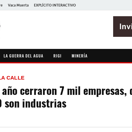
re
Vaca Muerta
EXPLÍCITO INTERACTIVO
EXPLÍCITO
Periodismo sin maripositas
LA GUERRA DEL AGUA
RIGI
MINERÍA
LA CALLE
 año cerraron 7 mil empresas, 
0 son industrias