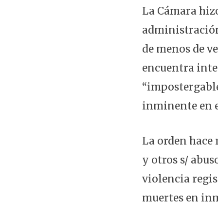
La Cámara hizo 
administración 
de menos de vei
encuentra integ
“impostergable
inminente en e
La orden hace 
y otros s/ abus
violencia regi
muertes en in