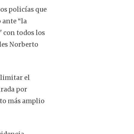
dos policías que
o ante “la
" con todos los
ales Norberto
limitar el
arada por
xto más amplio