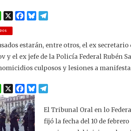
W
X
F
B
T
h
a
lu
el
at
c
es
e
NDOS
s
e
k
g
usados estarán, entre otros, el ex secretario
A
b
y
ra
 y el ex jefe de la Policía Federal Rubén S
p
o
m
homicidios culposos y lesiones a manifesta
p
o
k
W
X
F
B
T
h
a
lu
el
at
c
es
e
El Tribunal Oral en lo Federa
s
e
k
g
fijó la fecha del 10 de febrero
A
b
y
ra