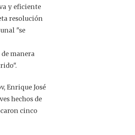
va y eficiente
eta resolución
bunal "se
e de manera
rido".
v, Enrique José
aves hechos de
ocaron cinco