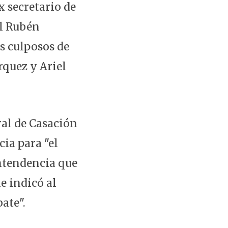
x secretario de
al Rubén
s culposos de
quez y Ariel
ral de Casación
ia para "el
intendencia que
le indicó al
ate".