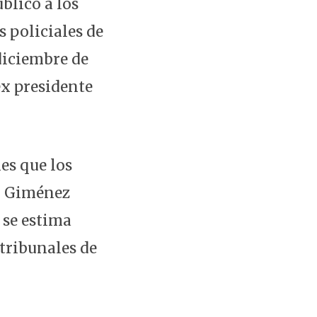
blico a los
s policiales de
 diciembre de
ex presidente
es que los
go Giménez
 se estima
 tribunales de