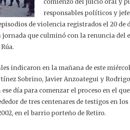
comienzo del juicio oral y pú
p
o
m
p
o
responsables políticos y jefe
k
episodios de violencia registrados el 20 de
a jornada que culminó con la renuncia del 
 Rúa.
ales indicaron en la mañana de este miércol
rtínez Sobrino, Javier Anzoategui y Rodri
 ese día para comenzar el proceso en el que
dedor de tres centenares de testigos en los
02, en el barrio porteño de Retiro.