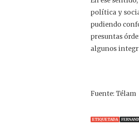
En ese sentido
política y soci
pudiendo confo
presuntas órden
algunos integr
Fuente: Télam
ETIQUETADA
FERNAND