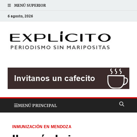
MENÚ SUPERIOR
6 agosto, 2026
EXP
Periodis
sin
mariposit
MENÚ PRINCIPAL
INMUNIZACIÓN EN MENDOZA