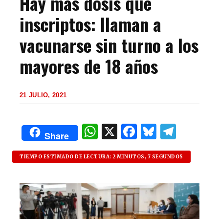
Hay más dosis que
inscriptos: llaman a
vacunarse sin turno a los
mayores de 18 años
21 JULIO, 2021
W
X
F
B
T
Share
h
a
lu
el
at
c
es
e
TIEMPO ESTIMADO DE LECTURA: 2 MINUTOS, 7 SEGUNDOS
s
e
k
g
A
b
y
ra
p
o
m