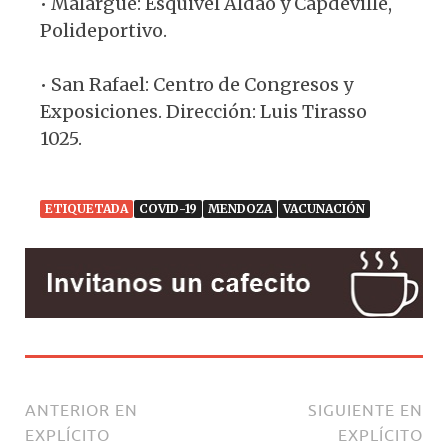
• Malargüe: Esquivel Aldao y Capdeville,
Polideportivo.
• San Rafael: Centro de Congresos y
Exposiciones. Dirección: Luis Tirasso
1025.
ETIQUETADA
COVID-19
MENDOZA
VACUNACIÓN
ANTERIOR EN
SIGUIENTE EN
EXPLÍCITO
EXPLÍCITO