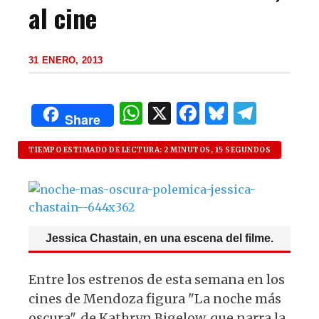
al cine
31 ENERO, 2013
W
X
F
B
T
Share
h
a
lu
el
at
c
es
e
TIEMPO ESTIMADO DE LECTURA: 2 MINUTOS, 15 SEGUNDOS
s
e
k
g
A
b
y
ra
p
o
m
Jessica Chastain, en una escena del filme.
p
o
k
Entre los estrenos de esta semana en los
cines de Mendoza figura "La noche más
oscura", de Kathryn Bigelow, que narra la