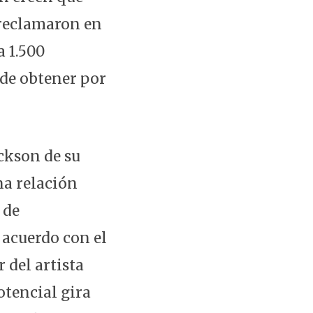
 reclamaron en
a 1.500
 de obtener por
ackson de su
na relación
 de
 acuerdo con el
 del artista
otencial gira