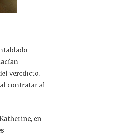
entablado
hacían
del veredicto,
al contratar al
Katherine, en
es