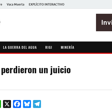
re
Vaca Muerta
EXPLÍCITO INTERACTIVO
EXPLÍCITO
Periodismo sin maripositas
LA GUERRA DEL AGUA
RIGI
MINERÍA
 perdieron un juicio
W
X
F
B
T