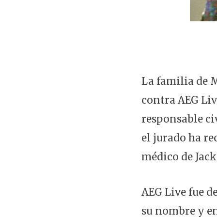
La familia de 
contra AEG Live
responsable civ
el jurado ha r
médico de Jack
AEG Live fue d
su nombre y en 