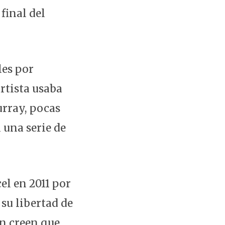
final del
les por
artista usaba
rray, pocas
 una serie de
el en 2011 por
su libertad de
on creen que