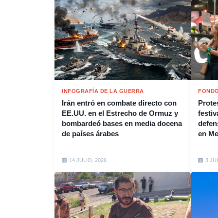
INFOGRAFÍA DE LA GUERRA
FONDO
Irán entró en combate directo con
Protes
EE.UU. en el Estrecho de Ormuz y
festiv
bombardeó bases en media docena
defen
de países árabes
en M
14 JULIO, 2026
3 JU