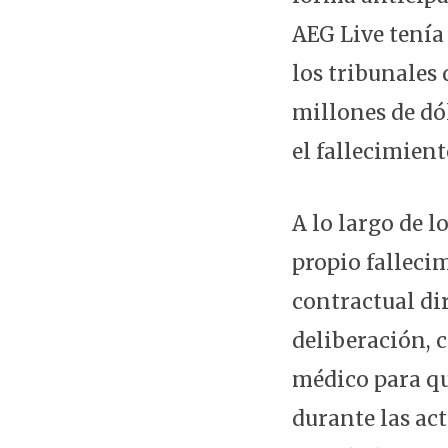
AEG Live tenía
los tribunales
millones de dól
el fallecimien
A lo largo de l
propio falleci
contractual dir
deliberación, 
médico para que
durante las act