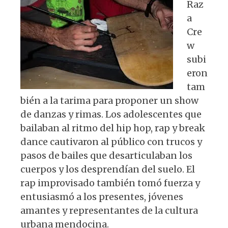
Raz
a
Cre
w
subi
eron
tam
bién a la tarima para proponer un show
de danzas y rimas. Los adolescentes que
bailaban al ritmo del hip hop, rap y break
dance cautivaron al público con trucos y
pasos de bailes que desarticulaban los
cuerpos y los desprendían del suelo. El
rap improvisado también tomó fuerza y
entusiasmó a los presentes, jóvenes
amantes y representantes de la cultura
urbana mendocina.