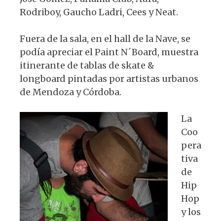
Rodriboy, Gaucho Ladri, Cees y Neat.
Fuera de la sala, en el hall de la Nave, se
podía apreciar el Paint N´Board, muestra
itinerante de tablas de skate &
longboard pintadas por artistas urbanos
de Mendoza y Córdoba.
La
Coo
pera
tiva
de
Hip
Hop
y los