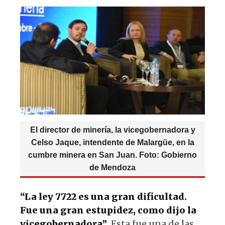
s
e
k
g
A
b
y
ra
p
o
m
p
o
k
El director de minería, la vicegobernadora y
Celso Jaque, intendente de Malargüe, en la
cumbre minera en San Juan. Foto: Gobierno
de Mendoza
“La ley 7722 es una gran dificultad.
Fue una gran estupidez, como dijo la
vicegobernadora”
. Esta fue una de las