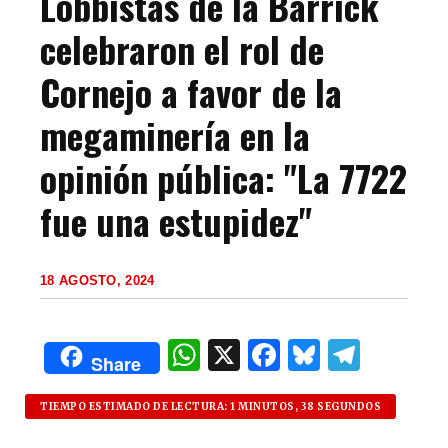
Lobbistas de la Barrick
celebraron el rol de
Cornejo a favor de la
megaminería en la
opinión pública: "La 7722
fue una estupidez"
18 AGOSTO, 2024
W
X
F
B
T
Share
h
a
lu
el
at
c
es
e
TIEMPO ESTIMADO DE LECTURA: 1 MINUTOS, 38 SEGUNDOS