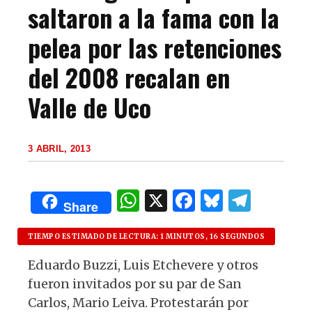
saltaron a la fama con la
pelea por las retenciones
del 2008 recalan en
Valle de Uco
3 ABRIL, 2013
W
X
F
B
T
Share
h
a
lu
el
at
c
es
e
TIEMPO ESTIMADO DE LECTURA: 1 MINUTOS, 16 SEGUNDOS
s
e
k
g
Eduardo Buzzi, Luis Etchevere y otros
fueron invitados por su par de San
A
b
y
ra
Carlos, Mario Leiva. Protestarán por