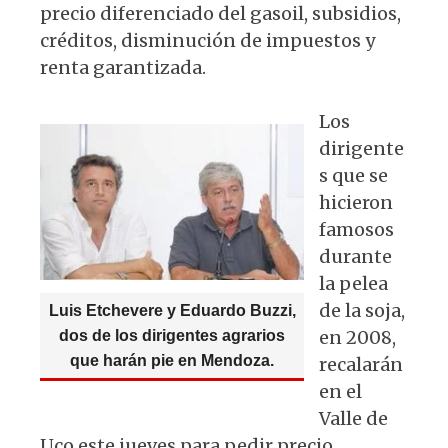
p
o
m
precio diferenciado del gasoil, subsidios,
p
o
créditos, disminución de impuestos y
k
renta garantizada.
Los
dirigente
s que se
hicieron
famosos
durante
la pelea
de la soja,
Luis Etchevere y Eduardo Buzzi,
en 2008,
dos de los dirigentes agrarios
que harán pie en Mendoza.
recalarán
en el
Valle de
Uco este jueves para pedir precio