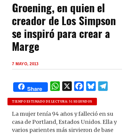
Groening, en quien el
creador de Los Simpson
se inspiró para crear a
Marge
7 MAYO, 2013
W
X
F
B
T
Share
h
a
lu
el
at
c
es
e
TIEMPO ESTIMADO DE LECTURA: 51 SEGUNDOS
s
e
k
g
La mujer tenía 94 años y falleció en su
casa de Portland, Estados Unidos. Ella y
A
b
y
ra
varios parientes más sirvieron de base