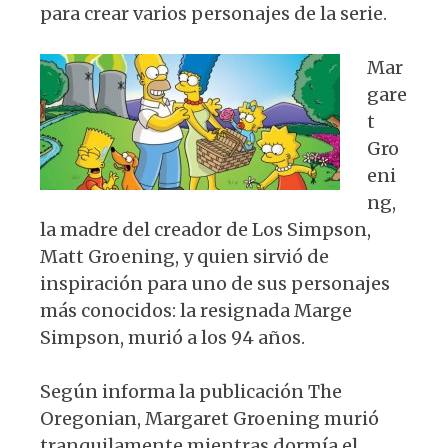
p
o
m
para crear varios personajes de la serie.
p
o
k
Mar
gare
t
Gro
eni
ng,
la madre del creador de Los Simpson,
Matt Groening, y quien sirvió de
inspiración para uno de sus personajes
más conocidos: la resignada Marge
Simpson, murió a los 94 años.
Según informa la publicación The
Oregonian, Margaret Groening murió
tranquilamente mientras dormía el