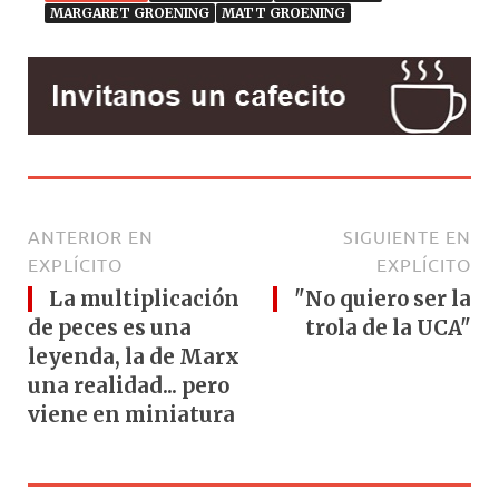
MARGARET GROENING
MATT GROENING
ANTERIOR EN
SIGUIENTE EN
EXPLÍCITO
EXPLÍCITO
La multiplicación
"No quiero ser la
de peces es una
trola de la UCA"
leyenda, la de Marx
una realidad... pero
viene en miniatura