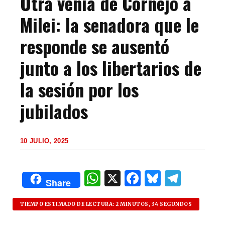
Otra venia de Cornejo a
Milei: la senadora que le
responde se ausentó
junto a los libertarios de
la sesión por los
jubilados
10 JULIO, 2025
W
X
F
B
T
Share
h
a
lu
el
at
c
es
e
TIEMPO ESTIMADO DE LECTURA: 2 MINUTOS, 34 SEGUNDOS