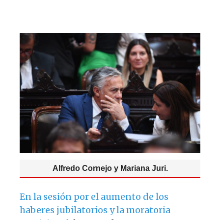
s
e
k
g
A
b
y
ra
p
o
m
p
o
k
Alfredo Cornejo y Mariana Juri.
En la sesión por el aumento de los
haberes jubilatorios y la moratoria