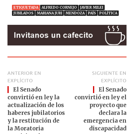
ETIQUETADA
ALFREDO CORNEJO
JAVIER MILEI
JUBILADOS
MARIANA JURI
MENDOZA
PAÍS
POLÍTICA
ANTERIOR EN
SIGUIENTE EN
EXPLÍCITO
EXPLÍCITO
El Senado
El Senado
convirtió en ley la
convirtió en ley el
actualización de los
proyecto que
haberes jubilatorios
declara la
y la restitución de
emergencia en
la Moratoria
discapacidad