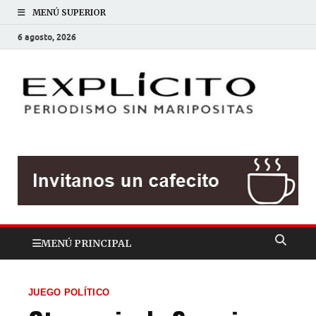
MENÚ SUPERIOR
6 agosto, 2026
EXP
Periodis
sin
mariposit
MENÚ PRINCIPAL
JUEGO POLÍTICO