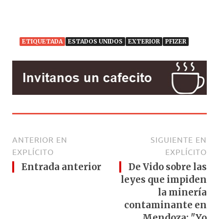
ETIQUETADA
ESTADOS UNIDOS
EXTERIOR
PFIZER
ANTERIOR EN
SIGUIENTE EN
EXPLÍCITO
EXPLÍCITO
Entrada anterior
De Vido sobre las
leyes que impiden
la minería
contaminante en
Mendoza: "Yo