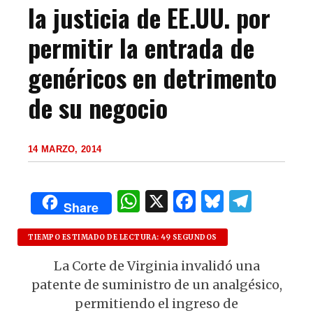
la justicia de EE.UU. por
permitir la entrada de
genéricos en detrimento
de su negocio
14 MARZO, 2014
W
X
F
B
T
Share
h
a
lu
el
at
c
es
e
TIEMPO ESTIMADO DE LECTURA: 49 SEGUNDOS
s
e
k
g
La Corte de Virginia invalidó una
patente de suministro de un analgésico,
A
b
y
ra
permitiendo el ingreso de