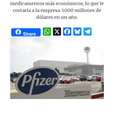
p
o
m
medicamentos más económicos, lo que le
p
o
costaría a la empresa 3.000 millones de
k
dólares en un año.
W
X
F
B
T
Share
h
a
lu
el
at
c
es
e
s
e
k
g
A
b
y
ra
p
o
m
p
o
k