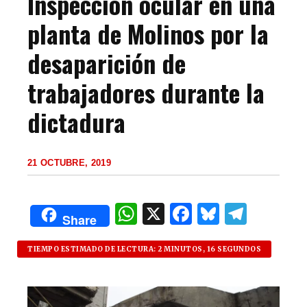
Inspección ocular en una
planta de Molinos por la
desaparición de
trabajadores durante la
dictadura
21 OCTUBRE, 2019
W
X
F
B
T
Share
h
a
lu
el
at
c
es
e
TIEMPO ESTIMADO DE LECTURA: 2 MINUTOS, 16 SEGUNDOS
s
e
k
g
A
b
y
ra