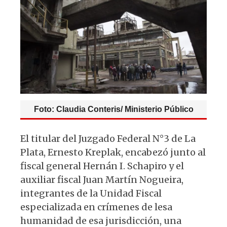
p
o
m
p
o
k
Foto: Claudia Conteris/ Ministerio Público
El titular del Juzgado Federal N°3 de La
Plata, Ernesto Kreplak, encabezó junto al
fiscal general Hernán I. Schapiro y el
auxiliar fiscal Juan Martín Nogueira,
integrantes de la Unidad Fiscal
especializada en crímenes de lesa
humanidad de esa jurisdicción, una