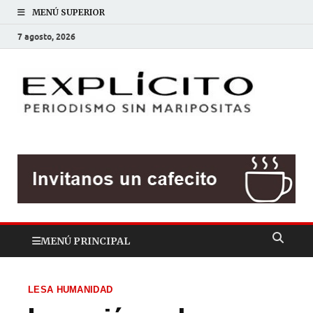
MENÚ SUPERIOR
7 agosto, 2026
EXP
Periodis
sin
mariposit
MENÚ PRINCIPAL
LESA HUMANIDAD