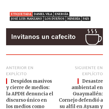
ETIQUETADA
DANIEL VILA
ENERGÍA
JOSÉ LUIS MANZANO
LOS DUEÑOS
MINERÍA
PAÍS
ANTERIOR EN
SIGUIENTE EN
EXPLÍCITO
EXPLÍCITO
Despidos masivos
Desastre
y cierre de medios:
ambiental en
la APDH denuncia el
Guaymallén:
discurso único en
Cornejo defendió a
los medios como
su alfil en Aysam y