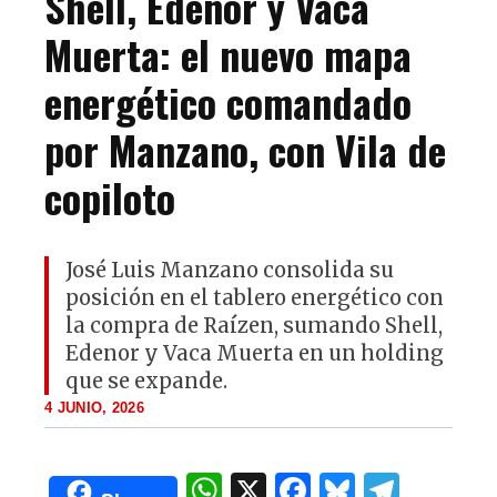
Shell, Edenor y Vaca
Muerta: el nuevo mapa
energético comandado
por Manzano, con Vila de
copiloto
José Luis Manzano consolida su
posición en el tablero energético con
la compra de Raízen, sumando Shell,
Edenor y Vaca Muerta en un holding
que se expande.
4 JUNIO, 2026
W
X
F
B
T