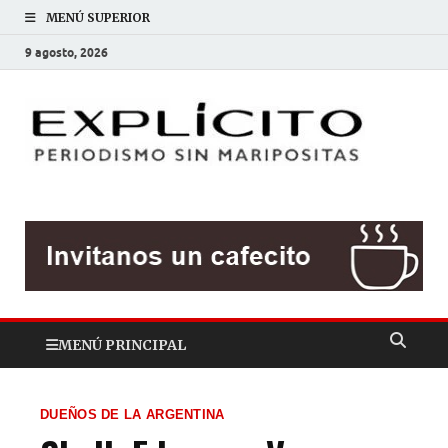
MENÚ SUPERIOR
9 agosto, 2026
EXP
Periodis
sin
mariposit
MENÚ PRINCIPAL
DUEÑOS DE LA ARGENTINA