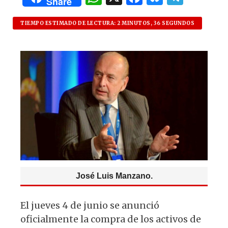
Share
h
a
lu
el
at
c
es
e
TIEMPO ESTIMADO DE LECTURA: 2 MINUTOS, 36 SEGUNDOS
s
e
k
g
A
b
y
ra
p
o
m
p
o
k
José Luis Manzano.
El jueves 4 de junio se anunció
oficialmente la compra de los activos de