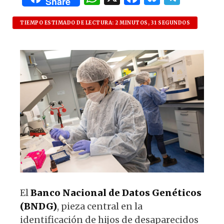
Share
h
a
lu
el
at
c
es
e
TIEMPO ESTIMADO DE LECTURA: 2 MINUTOS, 31 SEGUNDOS
s
e
k
g
A
b
y
ra
p
o
m
p
o
k
El
Banco Nacional de Datos Genéticos
(BNDG)
, pieza central en la
identificación de hijos de desaparecidos