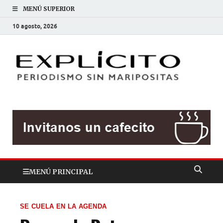
MENÚ SUPERIOR
10 agosto, 2026
EXP
Periodis
sin
mariposit
MENÚ PRINCIPAL
SE CUELA EN LA AGENDA