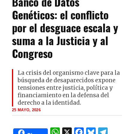
Banco de Datos
Genéticos: el conflicto
por el desguace escala y
suma a la Justicia y al
Congreso
La crisis del organismo clave para la
búsqueda de desaparecidos expone
tensiones entre justicia, política y
financiamiento en la defensa del
derecho a la identidad.
25 MAYO, 2026
W
X
F
B
T