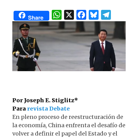
s
e
k
g
W
X
F
B
T
A
b
y
ra
Share
h
a
lu
el
p
o
m
at
c
es
e
p
o
s
e
k
g
k
A
b
y
ra
p
o
m
p
o
k
Por Joseph E. Stiglitz*
Para
revista Debate
En pleno proceso de reestructuración de
la economía, China enfrenta el desafío de
volver a definir el papel del Estado y el