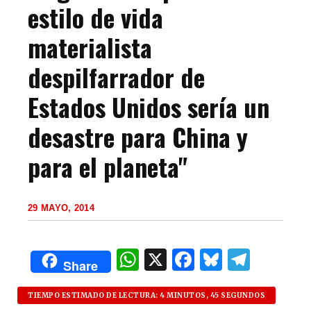
estilo de vida
materialista
despilfarrador de
Estados Unidos sería un
desastre para China y
para el planeta"
29 MAYO, 2014
W
X
F
B
T
Share
h
a
lu
el
at
c
es
e
TIEMPO ESTIMADO DE LECTURA: 4 MINUTOS, 45 SEGUNDOS