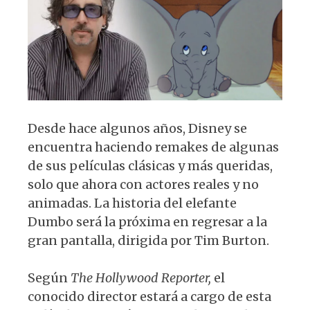
s
e
k
g
k
A
b
y
ra
p
o
m
p
o
k
Desde hace algunos años, Disney se
encuentra haciendo remakes de algunas
de sus películas clásicas y más queridas,
solo que ahora con actores reales y no
animadas. La historia del elefante
Dumbo será la próxima en regresar a la
gran pantalla, dirigida por Tim Burton.
Según
The Hollywood Reporter,
el
conocido director estará a cargo de esta