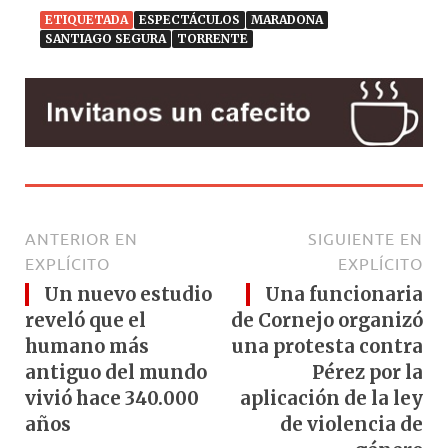
ETIQUETADA
ESPECTÁCULOS
MARADONA
SANTIAGO SEGURA
TORRENTE
ANTERIOR EN
SIGUIENTE EN
EXPLÍCITO
EXPLÍCITO
Un nuevo estudio
Una funcionaria
reveló que el
de Cornejo organizó
humano más
una protesta contra
antiguo del mundo
Pérez por la
vivió hace 340.000
aplicación de la ley
años
de violencia de