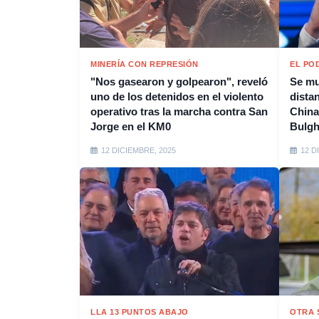
MINERÍA CON REPRESIÓN
EL PO
"Nos gasearon y golpearon", reveló
Se mu
uno de los detenidos en el violento
distan
operativo tras la marcha contra San
China
Jorge en el KM0
Bulgh
12 DICIEMBRE, 2025
12 D
LLA 13 PUNTOS ABAJO
OTRA 