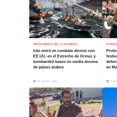
INFOGRAFÍA DE LA GUERRA
FONDO
Irán entró en combate directo con
Protes
EE.UU. en el Estrecho de Ormuz y
festiv
bombardeó bases en media docena
defen
de países árabes
en M
14 JULIO, 2026
3 JU