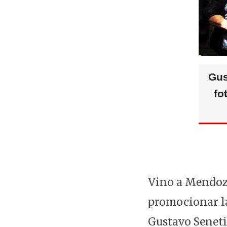
Gus
fo
Vino a Mendoza
promocionar la
Gustavo Senetin