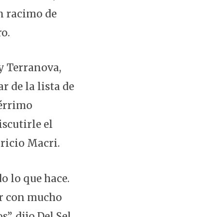
n racimo de
ro.
ly Terranova,
r de la lista de
pérrimo
scutirle el
ricio Macri.
o lo que hace.
jar con mucho
, dijo Del Sel