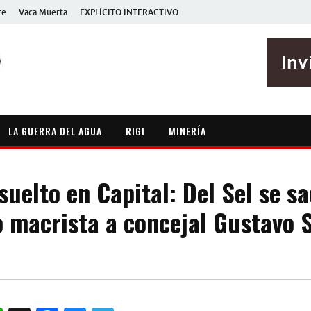
re
Vaca Muerta
EXPLÍCITO INTERACTIVO
EXPLÍCITO
Periodismo sin maripositas
LA GUERRA DEL AGUA
RIGI
MINERÍA
uelto en Capital: Del Sel se sa
o macrista a concejal Gustavo 