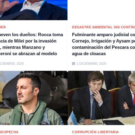
DER
DESASTRE AMBIENTAL SIN CONTR
even los dueños: Rocca toma
Fulminante amparo judicial c
cia de Milei por la invasión
Cornejo, Irrigación y Aysam p
, mientras Manzano y
contaminación del Pescara c
eroni se abrazan al modelo
agua de cloacas
ICIEMBRE, 2025
1 DICIEMBRE, 2025
SOSPECHA
CORRUPCIÓN LIBERTARIA