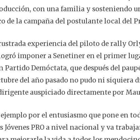
oducción, con una familia y sosteniendo u
co de la campaña del postulante local del P
rustrada experiencia del piloto de rally Or
 logró imponer a Senetiner en el primer luga
n Partido Demóctata, que después del pau
tubre del año pasado no pudo ni siquiera di
 dirigente auspiciado directamente por Mau
 ejemplo por el entusiasmo que pone en tod
los Jóvenes PRO a nivel nacional y va traba
a mejorarle la vida a todos los mendocinos”