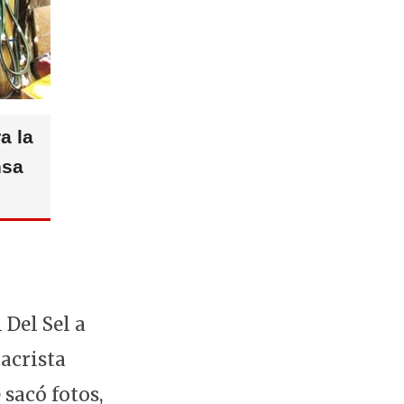
a la
nsa
Del Sel a
acrista
 sacó fotos,