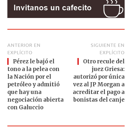
ANTERIOR EN
SIGUIENTE EN
EXPLÍCITO
EXPLÍCITO
Pérez le bajó el
Otro recule del
tono a la pelea con
juez Griesa:
la Nación por el
autorizó por única
petróleo y admitió
vez al JP Morgan a
que hay una
acreditar el pago a
negociación abierta
bonistas del canje
con Galuccio