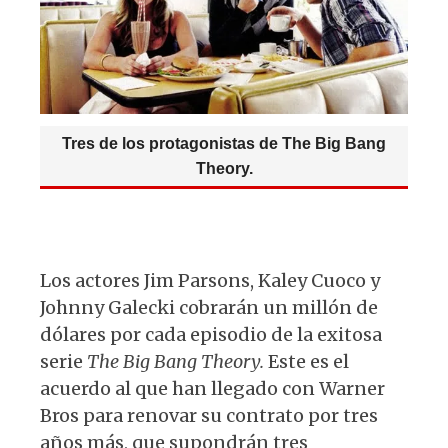
A
b
y
ra
p
o
m
p
o
k
Tres de los protagonistas de The Big Bang
Theory.
Los actores Jim Parsons, Kaley Cuoco y
Johnny Galecki cobrarán un millón de
dólares por cada episodio de la exitosa
serie
The Big Bang Theory.
Este es el
acuerdo al que han llegado con Warner
Bros para renovar su contrato por tres
años más, que supondrán tres