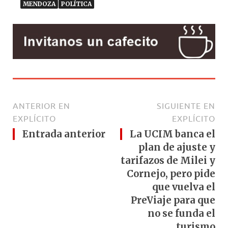
MENDOZA
POLÍTICA
ANTERIOR EN
SIGUIENTE EN
EXPLÍCITO
EXPLÍCITO
Entrada anterior
La UCIM banca el
plan de ajuste y
tarifazos de Milei y
Cornejo, pero pide
que vuelva el
PreViaje para que
no se funda el
turismo