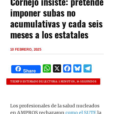
Cornejo insiste: pretende
imponer subas no
acumulativas y cada seis
meses a los estatales
10 FEBRERO, 2025
W
X
F
B
T
Share
h
a
lu
el
at
c
es
e
TIEMPO ESTIMADO DE LECTURA: 1 MINUTOS, 14 SEGUNDOS
s
e
k
g
A
b
y
ra
Los profesionales de la salud nucleados
p
o
m
en AMPROS rechazaron
como el SUTE
la