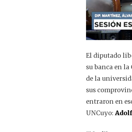
El diputado li
su banca en la
de la universi
sus comprovinc
entraron en es
UNCuyo:
Adol