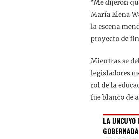
“Me dijeron que
María Elena Wa
la escena mend
proyecto de fi
Mientras se de
legisladores m
rol de la educa
fue blanco de 
LA UNCUYO 
GOBERNADA