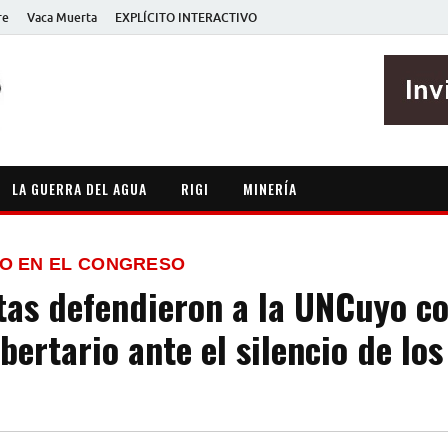
re
Vaca Muerta
EXPLÍCITO INTERACTIVO
EXPLÍCITO
Periodismo sin maripositas
LA GUERRA DEL AGUA
RIGI
MINERÍA
O EN EL CONGRESO
tas defendieron a la UNCuyo co
bertario ante el silencio de los