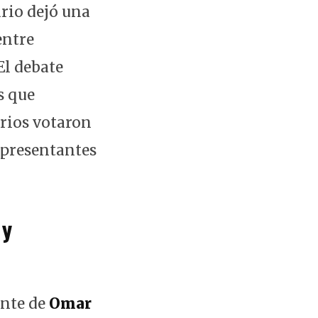
rio dejó una
entre
El debate
s que
arios votaron
representantes
 y
ente de
Omar