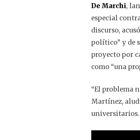
De Marchi
, la
especial contr
discurso, acus
político” y de
proyecto por ca
como “una prop
“El problema no
Martínez, alud
universitarios.