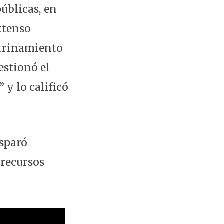
públicas, en
xtenso
ctrinamiento
estionó el
 y lo calificó
isparó
 recursos