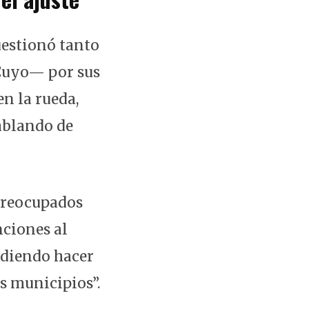
uestionó tanto
Cuyo— por sus
en la rueda,
ablando de
.
 preocupados
nciones al
udiendo hacer
os municipios”.