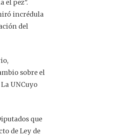
a el pez”.
miró incrédula
ación del
io,
ambio sobre el
l. La UNCuyo
Diputados que
cto de Ley de