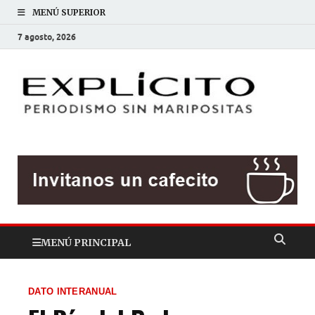
MENÚ SUPERIOR
7 agosto, 2026
EXP
Periodis
sin
mariposit
MENÚ PRINCIPAL
DATO INTERANUAL