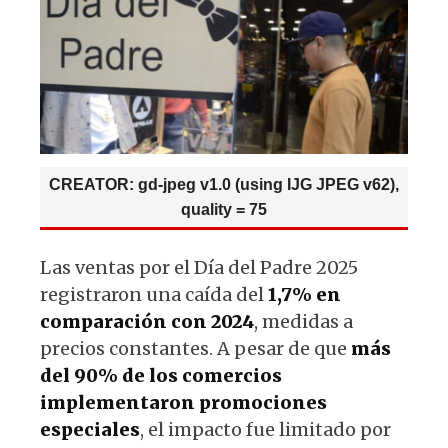
p
o
m
p
o
k
CREATOR: gd-jpeg v1.0 (using IJG JPEG v62),
quality = 75
Las ventas por el Día del Padre 2025
registraron una caída del
1,7% en
comparación con 2024
, medidas a
precios constantes. A pesar de que
más
del 90% de los comercios
implementaron promociones
especiales
, el impacto fue limitado por