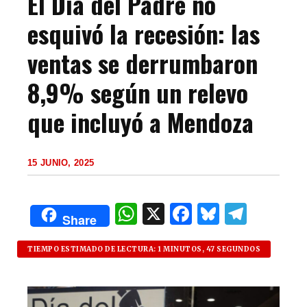
El Día del Padre no
esquivó la recesión: las
ventas se derrumbaron
8,9% según un relevo
que incluyó a Mendoza
15 JUNIO, 2025
W
X
F
B
T
Share
h
a
lu
el
at
c
es
e
TIEMPO ESTIMADO DE LECTURA: 1 MINUTOS, 47 SEGUNDOS
s
e
k
g
A
b
y
ra