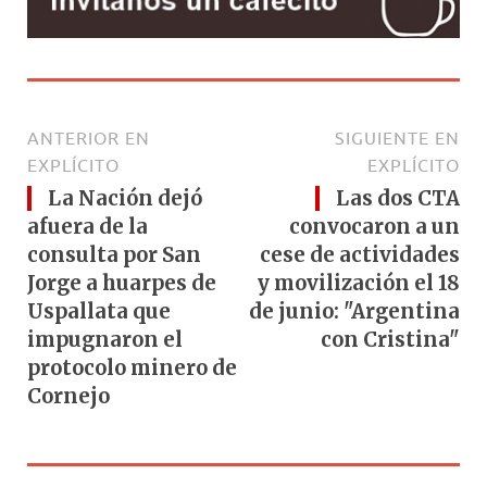
ANTERIOR EN
SIGUIENTE EN
EXPLÍCITO
EXPLÍCITO
La Nación dejó
Las dos CTA
afuera de la
convocaron a un
consulta por San
cese de actividades
Jorge a huarpes de
y movilización el 18
Uspallata que
de junio: "Argentina
impugnaron el
con Cristina"
protocolo minero de
Cornejo