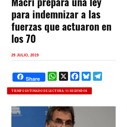
Macri prepara una ley
para indemnizar a las
fuerzas que actuaron en
los 70
29 JULIO, 2019
W
X
F
B
T
Share
h
a
lu
el
at
c
es
e
TIEMPO ESTIMADO DE LECTURA: 51 SEGUNDOS
s
e
k
g
A
b
y
ra
p
o
m