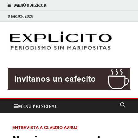
MENÚ SUPERIOR
8 agosto, 2026
EXP
Periodis
sin
mariposit
MENÚ PRINCIPAL
ENTREVISTA A CLAUDIO AVRUJ