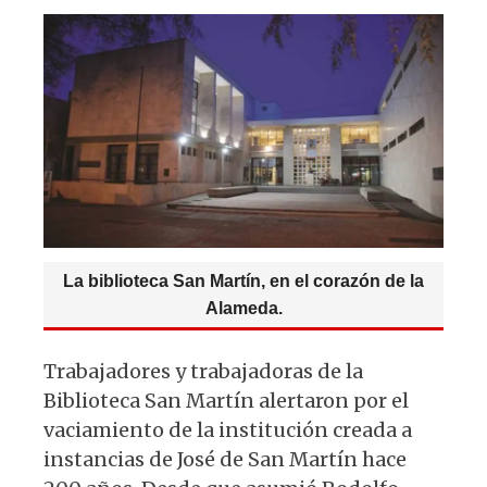
s
e
k
g
A
b
y
ra
p
o
m
p
o
k
La biblioteca San Martín, en el corazón de la
Alameda.
Trabajadores y trabajadoras de la
Biblioteca San Martín alertaron por el
vaciamiento de la institución creada a
instancias de José de San Martín hace