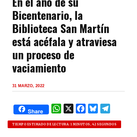
En el año de su
Bicentenario, la
Biblioteca San Martín
está acéfala y atraviesa
un proceso de
vaciamiento
31 MARZO, 2022
W
X
F
B
T
Share
h
a
lu
el
at
c
es
e
TIEMPO ESTIMADO DE LECTURA: 1 MINUTOS, 42 SEGUNDOS