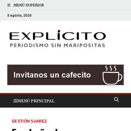
MENÚ SUPERIOR
8 agosto, 2026
EXP
Periodis
sin
mariposit
MENÚ PRINCIPAL
GESTIÓN SUAREZ