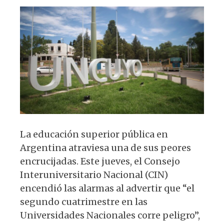
s
e
k
g
A
b
y
ra
p
o
m
p
o
k
La educación superior pública en
Argentina atraviesa una de sus peores
encrucijadas. Este jueves, el Consejo
Interuniversitario Nacional (CIN)
encendió las alarmas al advertir que “el
segundo cuatrimestre en las
Universidades Nacionales corre peligro”,