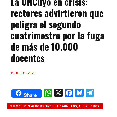
La UNCuyo en crisis:
rectores advirtieron que
peligra el segundo
cuatrimestre por la fuga
de más de 10.000
docentes
11 JULIO, 2025
W
X
F
B
T
Share
h
a
lu
el
at
c
es
e
TIEMPO ESTIMADO DE LECTURA: 1 MINUTOS, 43 SEGUNDOS