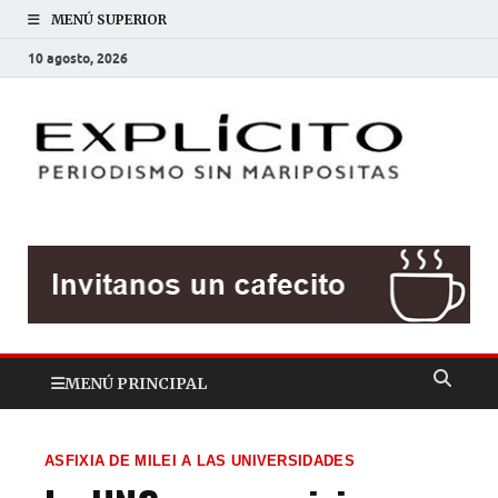
MENÚ SUPERIOR
10 agosto, 2026
EXP
Periodis
sin
mariposit
MENÚ PRINCIPAL
ASFIXIA DE MILEI A LAS UNIVERSIDADES