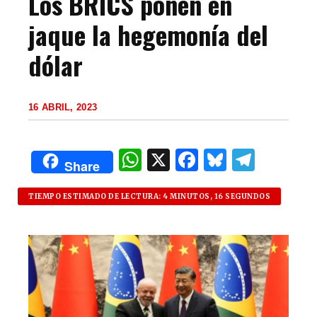
Los BRICS ponen en
jaque la hegemonía del
dólar
16 ABRIL, 2023
W
X
F
B
T
Share
h
a
lu
el
at
c
es
e
TIEMPO ESTIMADO DE LECTURA: 4 MINUTOS, 16 SEGUNDOS
s
e
k
g
A
b
y
ra
p
o
m
p
o